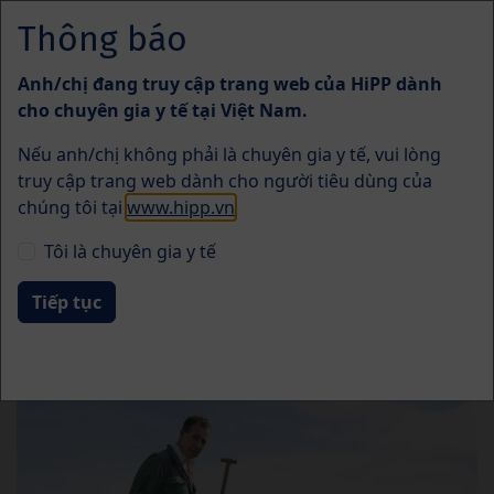
Skip to main content
Thông báo
Menü
Anh/chị đang truy cập trang web của HiPP dành
Đa dạng sinh học
cho chuyên gia y tế tại Việt Nam.
Nếu anh/chị không phải là chuyên gia y tế, vui lòng
truy cập trang web dành cho người tiêu dùng của
chúng tôi tại
www.hipp.vn
.
Tôi là chuyên gia y tế
Đa dạng sinh học đang bị đe
dọa