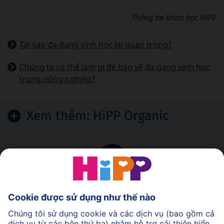
Thông tin khoa học HiPP
Tại sao đa dạng sinh học lại quan trọng?
Chúng ta có thể làm gì để bảo vệ đa dạng sinh học
trong nông nghiệp?
Xem thêm:
HiPP Organic
Trở lại đầu trang