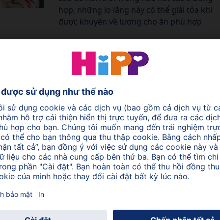
hợp, những lo lắng này có thể giải tỏa khi
được khuyên về lượng cho ăn phù hợp
Tác dụng của một số loại
sữa công thức với colic ở
trẻ nhỏ
Trong những năm gần đây, thành phần của
hệ vi sinh vật đường ruột được coi là một
yếu tố nguy cơ độc lập đối với colic ở trẻ sơ
sinh. Một số nghiên cứu cho thấy rằng
không đủ lactobacilli trong những tháng
đầu đời có thể tạo thuận lợi cho sự phát
triển của colic.
Sữa A2 là gì?
Sữa chứa các loại protein khác nhau, bao