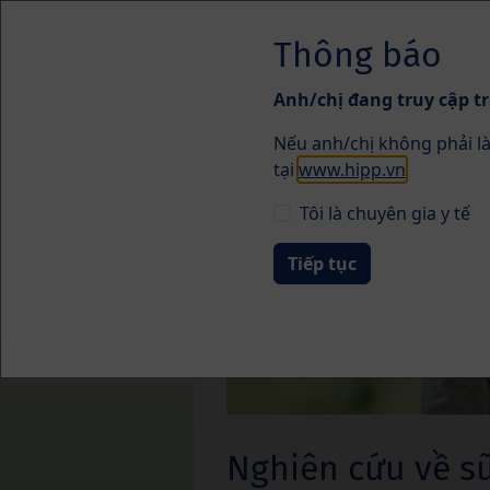
Skip to main content
Thông báo
Anh/chị đang truy cập tr
Nếu anh/chị không phải là
Sức khỏe
tại
www.hipp.vn
.
Tôi là chuyên gia y tế
Nghiên cứu về s