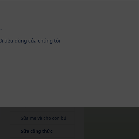
.
ời tiêu dùng của chúng tôi
HiPP Organic
Chuyên môn &
CME
Thông tin khoa học
Hệ vi sinh
Sữa mẹ và cho con bú
(current)
Sữa công thức