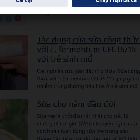
gồm cả beta-casein có thể xuất hiện ở các
dạng khác nhau về cấu trúc.
Tác dụng của sữa công thức
với L. fermentum CECT5716
với trẻ sinh mổ
Các nghiên cứu gần đây cho thấy: Sữa công
thức với L. fermentum CECT5716 giúp giảm
nhiễm trùng đường tiêu hóa ở trẻ sinh mổ
Sữa cho năm đầu đời
Sữa mẹ là khởi đầu tốt nhất cho trẻ. Tổ
chức y tế thế giới (WHO) khuyến nghị nuôi
con hoàn toàn bằng sữa mẹ trong sáu
tháng đầu tiên, sau đó cho con bú kết hợp