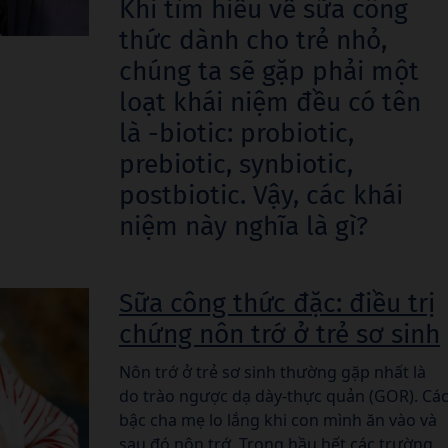
Khi tìm hiểu về sữa công
thức dành cho trẻ nhỏ,
chúng ta sẽ gặp phải một
loạt khái niệm đều có tên
là -biotic: probiotic,
prebiotic, synbiotic,
postbiotic. Vậy, các khái
niệm này nghĩa là gì?
Sữa công thức đặc: điều trị
chứng nôn trớ ở trẻ sơ sinh
Nôn trớ ở trẻ sơ sinh thường gặp nhất là
do trào ngược dạ dày-thực quản (GOR). Cá
bậc cha mẹ lo lắng khi con mình ăn vào và
sau đó nôn trớ. Trong hầu hết các trường