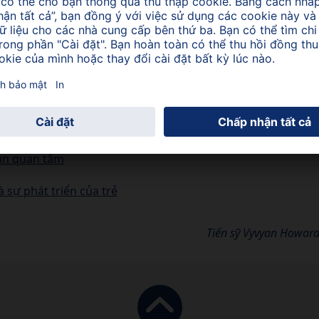
ao hơn tương đối so với trọng lượng cơ thể.
uả nhất để giảm tiếp xúc với các chất độc hại là ăn
ể là điều hữu ích nhất mà cha mẹ có thể làm cho trẻ vì
 đẹp.
ần quan tâm
 sự phát triển của trẻ
Tiến sỹ Vyvyan Howar