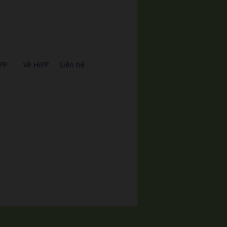
PP
Về HiPP
Liên hệ