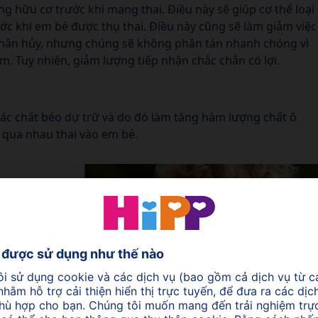
 hữu cơ trước khi mang thai. Điều này sẽ giúp cơ thể loại
ước khi em bé được thụ thai. Điều này cũng sẽ làm giảm việc
phân hủy, nhưng chúng sẽ không phân tán nhanh chóng vì
m. Tuy nhiên, giảm lượng tiếp nhận chắc chắn có lợi.
các chất béo dự trữ và do đó làm tăng hàm lượng chất ô
 qua nhau thai vào em bé.
ã được
ăng giảm
i các chất ô
. Trẻ càng
g, trước
triển nhanh,
óa chất tồn tại trong cơ thể nhanh hơn nhiều so với người