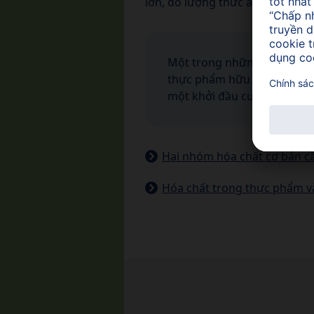
lớn, do lượng thức ăn của trẻ c
Một trong những cách hiệu q
thực phẩm hữu cơ. Đây có th
một khởi đầu cuộc sống tốt
Hai nhóm hóa chất cơ bản c
Hóa chất trong thực phẩm và