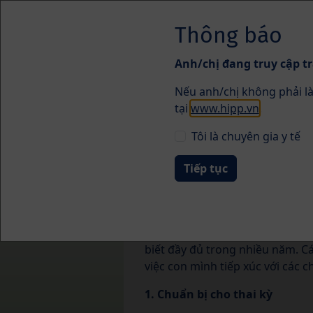
Skip to main content
Thông báo
Anh/chị đang truy cập tr
Nếu anh/chị không phải là
Sức khỏe
tại
www.hipp.vn
.
Tôi là chuyên gia y tế
Làm thế nào để g
các hóa chất độc
Tác động đầy đủ của hỗn hợp hó
biết đầy đủ trong nhiều năm. C
việc con mình tiếp xúc với các c
1. Chuẩn bị cho thai kỳ