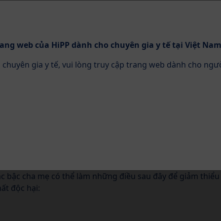
ang web của HiPP dành cho chuyên gia y tế tại Việt Nam
 chuyên gia y tế, vui lòng truy cập trang web dành cho ngư
Dinh dưỡng
Chuyên môn & CME
iảm thiểu việc trẻ tiếp xúc với
 hại?
a chất đối với cơ thể chúng ta có thể vẫn chưa được hiểu
ác bậc cha mẹ có thể làm những điều sau đây để giảm thiểu
hất độc hại: