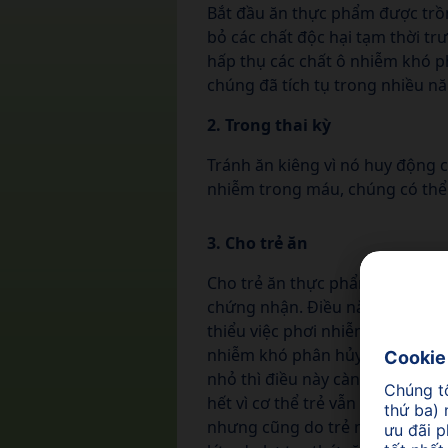
Bắt đầu ăn thực phẩm được trồng
bỏ các chất độc hại tạm thời tr
hấp thụ các chất ô nhiễm khó 
chúng đã tích tụ trong nhiều nă
2. Trong thai kỳ
Tránh ăn kiêng vì nó huy động 
nhiễm trong máu, chúng có thể
3. C
ho trẻ ăn
Cho trẻ ăn thực phẩm hữu cơ đ
chứng nhận. Điều này có khả n
thiểu việc phơi nhiễm của trẻ vớ
nhiễm khó phân hủy và tức thời
nhỏ thì điều này càng quan trọn
hết vì cơ thể trẻ vẫn đang phát 
nhưng cũng do trẻ nhỏ tích tụ h