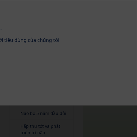
.
ời tiêu dùng của chúng tôi
HiPP Organic
Sức khỏe
Phát triển nhận thức
Dinh dưỡng và phát
triển trí não
Não bộ 5 năm đầu đời
Hấp thu tốt và phát
triển trí não