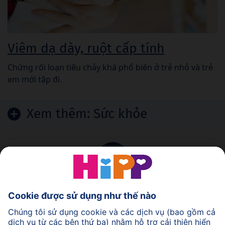
Viêm dạ dày, ruột cấp tính
Chứng rối loạn tiêu chảy khá phổ biến ở trẻ nhỏ và trẻ
em mới tập đi.
Xem thêm:
Sức khỏe
Trở lại đầu trang