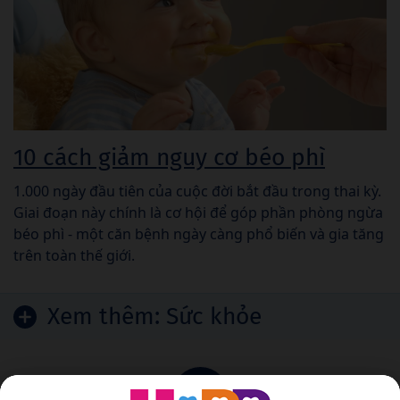
10 cách giảm nguy cơ béo phì
1.000 ngày đầu tiên của cuộc đời bắt đầu trong thai kỳ.
Giai đoạn này chính là cơ hội để góp phần phòng ngừa
béo phì - một căn bệnh ngày càng phổ biến và gia tăng
trên toàn thế giới.
Xem thêm:
Sức khỏe