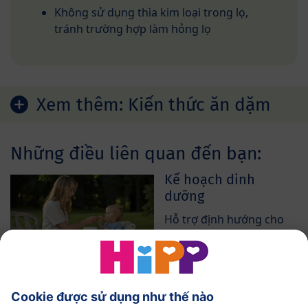
Không sử dụng thìa kim loại trong lọ,
tránh trường hợp làm hỏng lọ
Xem thêm:
Kiến thức ăn dặm
Những điều liên quan đến bạn:
Kế hoạch dinh
dưỡng
Hỗ trợ định hướng cho
chế độ ăn uống của bé
Tiêu hóa của bé
Việc đại tiện của bé có
thể thay đổi…