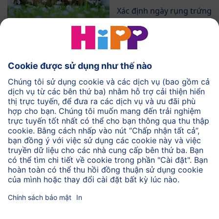
Xác định ngày rụng trứng
của bạn.
Tính toán ngày dự
kiến sinh
Tính toán ngày sinh gần
đúng của bé.
Đồ thị cân nặng
Theo dõi các thay đổi
trọng lượng của bạn.