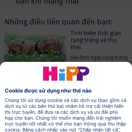
dẫn khi mang thai
Những điều liên quan đến bạn:
Tính toán thời gian
rụng trứng và thụ
thai
Xác định ngày rụng trứng
của bạn.
Tính toán ngày dự
kiến sinh
Tính toán ngày sinh gần
đúng của bé.
Đồ thị cân nặng
Theo dõi các thay đổi
trọng lượng của bạn.