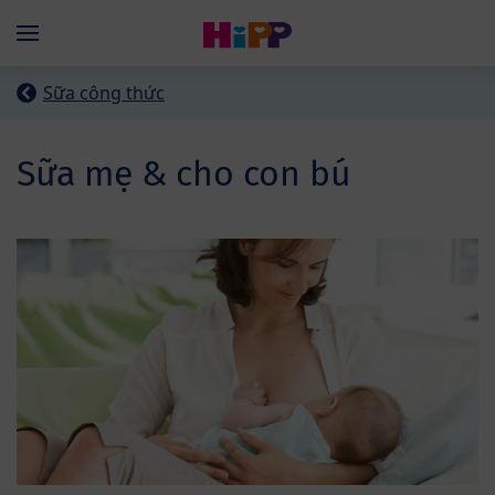
Skip to main content
Menü
Sữa công thức
Sữa mẹ & cho con bú