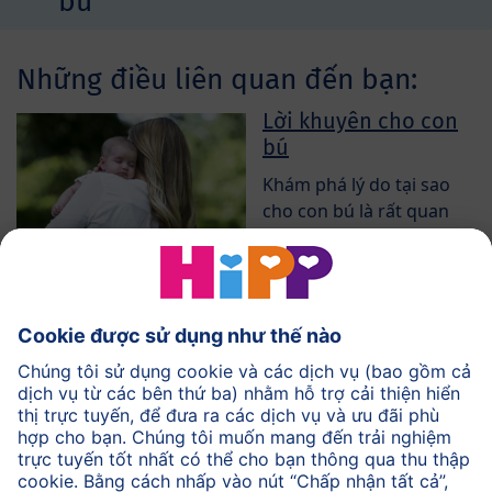
bú
Những điều liên quan đến bạn:
Lời khuyên cho con
bú
Khám phá lý do tại sao
cho con bú là rất quan
trọng.
Các mô hình của sữa
mẹ
Điều gì làm cho sữa mẹ
rất giá trị?
Hệ vi sinh đường
ruột khỏe mạnh
Lợi ích của sữa mẹ đối với