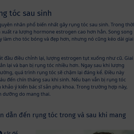
g tóc sau sinh
guyên nhân phổ biến nhất gây rụng tóc sau sinh. Trong thờ
ản xuất ra lượng hormone estrogen cao hơn hẳn. Song song
ày làm cho tóc bóng và đẹp hơn, nhưng nó cũng kéo dài giai
ắt đầu điều chỉnh lại, lượng estrogen tụt xuống như cũ. Giai
gắn lại và bạn bị rụng tóc nhiều hơn. Ngay sau khi lượng
ường, quá trình rụng tóc sẽ chậm lại đáng kể. Điều này
áu đến chín tháng sau khi sinh. Nếu bạn vẫn bị rụng tóc
 khảo ý kiến bác sĩ sản phụ khoa. Trong trường hợp này,
nh dưỡng do mang thai.
ân dẫn đến rụng tóc trong và sau khi mang
sắt
để