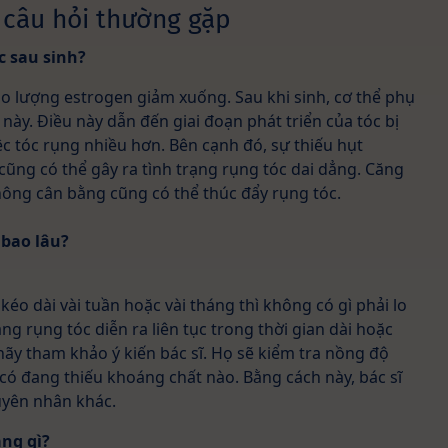
 câu hỏi thường gặp
 sau sinh?
o lượng estrogen giảm xuống. Sau khi sinh, cơ thể phụ
ày. Điều này dẫn đến giai đoạn phát triển của tóc bị
ệc tóc rụng nhiều hơn. Bên cạnh đó, sự thiếu hụt
cũng có thể gây ra tình trạng rụng tóc dai dẳng. Căng
ông cân bằng cũng có thể thúc đẩy rụng tóc.
 bao lâu?
kéo dài vài tuần hoặc vài tháng thì không có gì phải lo
ạng rụng tóc diễn ra liên tục trong thời gian dài hoặc
hãy tham khảo ý kiến bác sĩ. Họ sẽ kiểm tra nồng độ
ó đang thiếu khoáng chất nào. Bằng cách này, bác sĩ
uyên nhân khác.
ng gì?