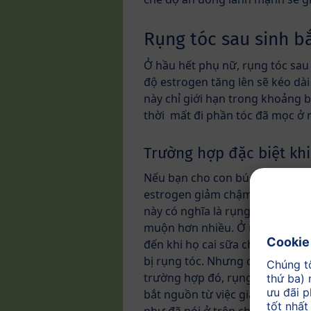
Rụng tóc sau sinh b
Ở hầu hết phụ nữ, rụng tóc sau
độ estrogen tăng lên sẽ kéo dài
này chỉ giới hạn trong khoảng 
thời mất đi phần tóc đã mọc ở
Trường hợp đặc biệt kh
Nếu bạn cho con bú sữa mẹ, n
estrogen giảm chậm hơn rất nh
này có nghĩa là rụng tóc có thể
muộn hơn nhiều. Ở một số phụ 
đến khi họ cai sữa cho con thì 
bị rụng tóc. Nhưng cũng trong
trường hợp đó, rụng tóc sau sin
bắt nguồn từ việc giảm nồng đ