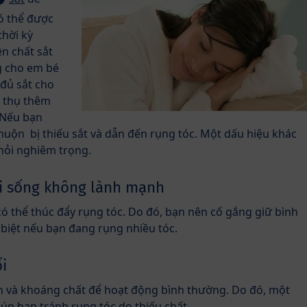
có thể được
thời kỳ
n chất sắt
g cho em bé
 đủ sắt cho
u thụ thêm
. Nếu bạn
muộn bị thiếu sắt và dẫn đến rụng tóc. Một dấu hiệu khác
 mỏi nghiêm trọng.
ối sống không lành mạnh
ó thể thúc đẩy rụng tóc. Do đó, bạn nên cố gắng giữ bình
 biệt nếu bạn đang rụng nhiều tóc.
i
n và khoáng chất để hoạt động bình thường. Do đó, một
úp bạn tránh rụng tóc do thiếu chất.