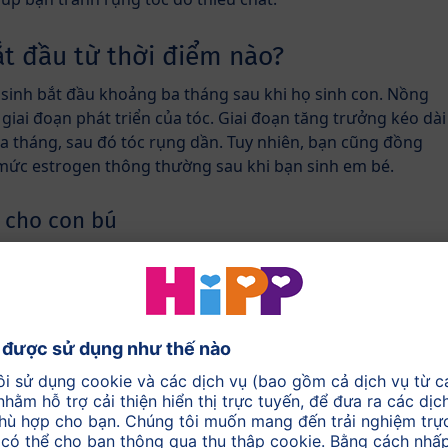
ắt đầu từ thời điểm nào?
 sinh bắt đầu khoảng ba tháng sau khi họ sinh con. Nồng
 giai đoạn phát triển của tóc. Giai đoạn tăng trưởng kéo dài
ba tháng, sau đó tóc rụng dần. Tuy nhiên, bạn cũng đồng
 mức estrogen thông thường sau khi bạn sinh em bé.
i cho con bú
ồng độ
iều. Điều
 bắt đầu
nữ, phải
mới bắt đầu
 những
h có thể
ộ estrogen