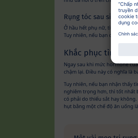
như đã nói ở trên chứ không ph
Rụng tóc sau sinh kéo d
Ở hầu hết phụ nữ, tình trạng rụ
Tuy nhiên, nếu bạn cho con bú t
Khắc phục tình trạng
Ngay sau khi mức hormone của b
chậm lại. Điều này có nghĩa là 
Tuy nhiên, nếu bạn nhận thấy t
nghiêm trọng hơn, thì tốt nhất 
có phải do thiếu sắt hay không.
hụt bằng một chế độ ăn uống l
Một vài mẹo trị rụng