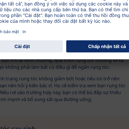
ải do cho con bú.
ài bao lâu
ng tóc ngày càng tăng dần sau khi sinh sáu đến chín tháng.
hì tình trạng rụng tóc sẽ đến chậm hơn.
 rụng tóc sau sinh
ạn trở lại bình thường, quá trình rụng tóc thường sẽ tự
bạn không phải làm bất cứ điều gì để ngăn rụng tóc.
ình trạng rụng tóc không giảm bớt hoặc nếu nó trở nên
bạn nên hỏi ý kiến bác sĩ. Họ sẽ kiểm tra xem bạn rụng tóc
 Nếu rơi vào trường hợp này, bạn có thể bù đắp sự thiếu
ành mạnh và bổ sung sắt qua đường uống.
 tóc sau sinh