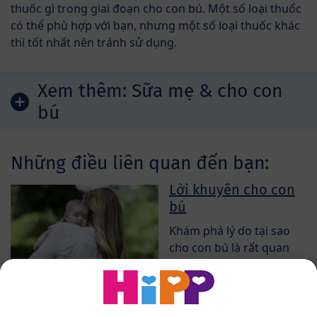
thuốc gì trong giai đoạn cho con bú. Một số loại thuốc
có thể phù hợp với bạn, nhưng một số loại thuốc khác
thì tốt nhất nên tránh sử dụng.
Xem thêm:
Sữa mẹ & cho con
bú
Những điều liên quan đến bạn:
Lời khuyên cho con
bú
Khám phá lý do tại sao
cho con bú là rất quan
trọng.
Các mô hình của sữa
mẹ