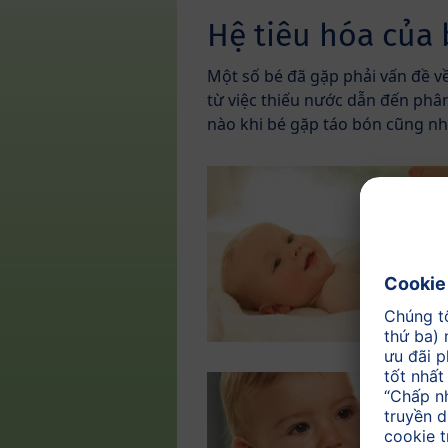
Hệ tiêu hóa của 
Một số bé đã gặp phải vấn đề v
từ việc thiếu nước dẫn đến phân
nào khi bé gặp táo bón cũng như 