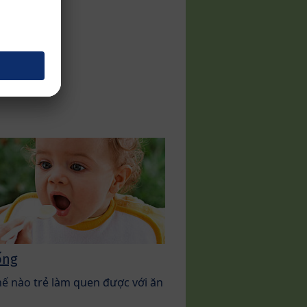
ống
ế nào trẻ làm quen được với ăn