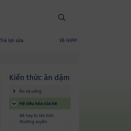
Tìm kiếm
Trà lợi sữa
Về HiPP
Kiến thức ăn dặm
Ăn và uống
(current)
Hệ tiêu hóa của bé
Bé hay bị táo bón
thường xuyên