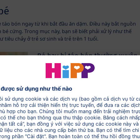
bé
ề táo bón ngay từ khi bắt đầu ăn dặm. Điều này bắt nguồn
 bé cứng. Trong mục này, bạn sẽ biết phải xử lý như thế
tiêu chảy ở trẻ sơ sinh và trẻ trên 1 tuổi.
Bé hay bị táo bón thường xuyên
Một số bé đã gặp phải vấn đề về táo bón
ngay từ khi bắt đầu ăn dặm. Một số bé cảm
thấy sợ đi ị và bắt đầu nhịn….
Tiêu chảy đối với trẻ sơ sinh và
trẻ trên 1 tuổi
Nếu trẻ gặp phải các vấn đề về tiêu chảy