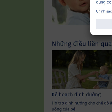
Những điều liên qua
Kế hoạch dinh dưỡng
Hỗ trợ định hướng cho chế độ 
uống của bé