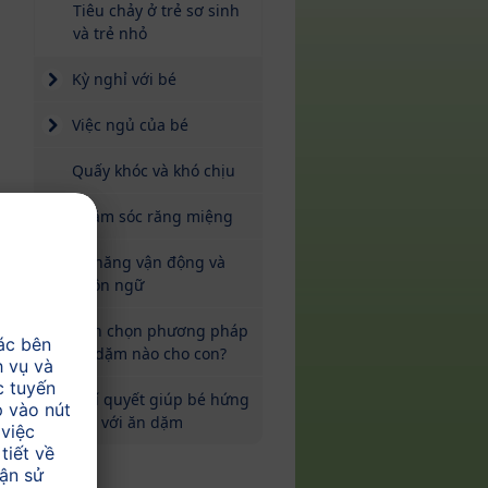
Tiêu chảy ở trẻ sơ sinh
và trẻ nhỏ
Kỳ nghỉ với bé
Việc ngủ của bé
Quấy khóc và khó chịu
Chăm sóc răng miệng
Kỹ năng vận động và
ngôn ngữ
Nên chọn phương pháp
ăn dặm nào cho con?
8 bí quyết giúp bé hứng
thú với ăn dặm