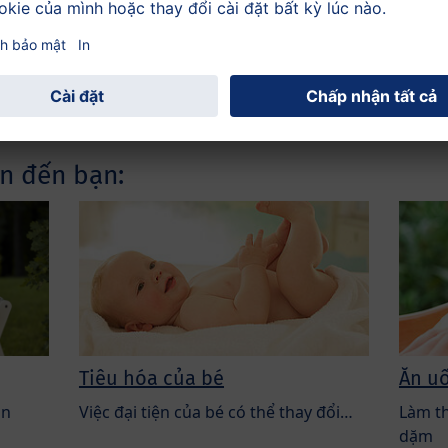
và/hoặc nôn chớ, lượng lớn nước trong
người trẻ mất đi trong một thời gian
ngắn…
n đến bạn:
Tiêu hóa của bé
Ăn u
ăn
Việc đại tiện của bé có thể thay đổi…
Làm th
dặm