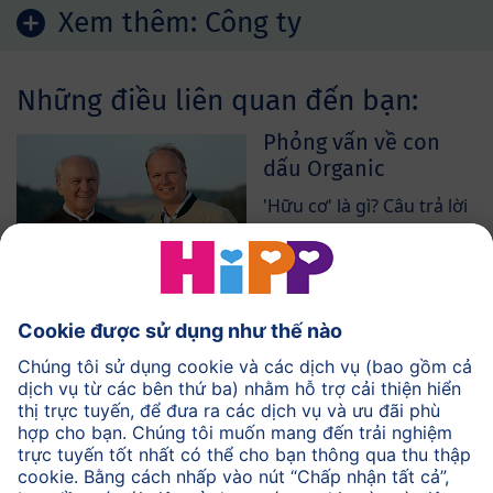
Xem thêm:
Công ty
Những điều liên quan đến bạn:
Phỏng vấn về con
dấu Organic
'Hữu cơ' là gì? Câu trả lời
của ngài Claus Hipp
Canh tác rau hữu cơ
Tìm hiểu cách thức trồng
rau hữu cơ
Liên hệ
Nếu bạn có câu hỏi, vui
lòng để lại tin nhắn