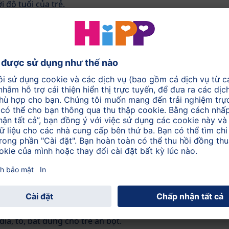
 độ tuổi của trẻ.
ho hệ xương
 miễn dịch
yến giáp và phát triển nhận thức
 sắt
 cho quá trình chuyển hóa năng lượng
ho sự phát triển mô não và thần kinh
lợi khuẩn phát triển)
dễ tiêu hóa (không chứa gluten)
i xuống khoảng 50 độ C (mỗi bữa nên đun nước mới).
ĩa, tô, bát dùng cho trẻ ăn bột.