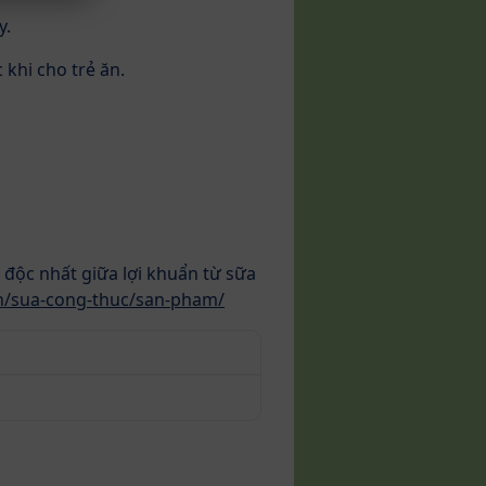
y.
khi cho trẻ ăn.
độc nhất giữa lợi khuẩn từ sữa
n/sua-cong-thuc/san-pham/