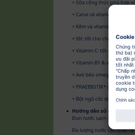
+ Sữa công thức phù hợp với
+ Canxi và vitamin D: tốt c
+ Kẽm và vitamin A: cho hệ
+ Iốt: tốt cho chức năng tu
+ Vitamin C: tốt cho hấp thụ
+ Vitamin B1 & vitamin B2:
+ Axit béo omega-3 (ALA): c
+ PRAEBIOTIK* (chất xơ cho 
+ Bột ngũ cốc dinh dưỡng, 
Hướng dẫn sử dụng
Đun nước sạch sôi để nguộ
Đo lượng nước cần thiết ra đ