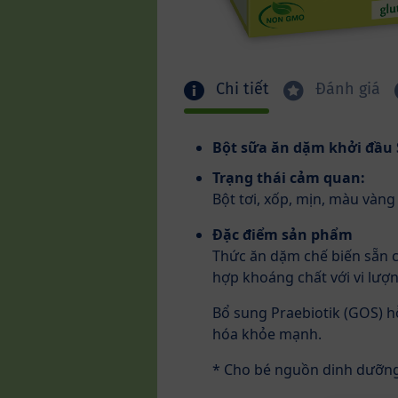
Chi tiết
Đánh giá
Bột sữa ăn dặm khởi đầu
Trạng thái cảm quan:
Bột tơi, xốp, mịn, màu vàn
Đặc điểm sản phẩm
Thức ăn dặm chế biến sẵn c
hợp khoáng chất với vi lượn
Bổ sung Praebiotik (GOS) hỗ
hóa khỏe mạnh.
* Cho bé nguồn dinh dưỡng