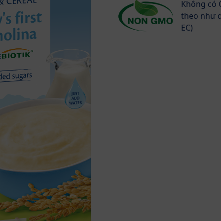
Không có G
theo như q
EC)