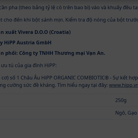
n pha (theo bảng tỷ lệ có trên bao bì) vào và khuấy đều ta
 cho đến khi bột sánh mịn. Kiểm tra độ nóng của bột trước 
 xuất Vivera D.O.O (Croatia)
ty HiPP Austria GmbH
ân phối: Công ty TNHH Thương mại Vạn An.
u tú của gia đình HiPP:
u cơ) số 1 Châu Âu HiPP ORGANIC COMBIOTIC® - Sự kết hợp 
ng cường sức đề kháng. Tìm hiểu ngay tại đây:
www.hipp.v
250g
Ngô, Gạo