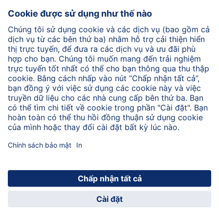
Có hàng ngàn giống cà chua. HiPP chế biến tất cả các
loại cà chua, cả loại hình bầu dục và tròn. Cây cà chua
của chúng tôi không được đặt để cho chúng mọc
thẳng lên mà mọc dọc theo mặt đất trên khắp cánh
đồng. Để giữ hương vị cà chua đặc trưng, cà chua
được chế biến ở các quốc gia tương ứng ngay sau khi
thu hoạch.
Trở lại đầu trang
© 2026 HiPP