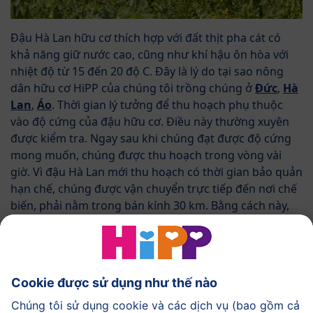
Đậu Hà Lan hữu cơ thích hợp với đất thịt pha cát có
khả năng giữ nước cao, cũng như khí hậu ôn hòa với
nhiệt độ từ 15 đến 20 độ C. Đây là lý do tại sao nông
dân hữu cơ HiPP của chúng tôi trồng chúng ở
Đức
,
Hà
Lan
,
Áo
. Thời gian lý tưởng để thu hoạch phụ thuộc
vào độ cứng của đậu hữu cơ. Điều này thường xuyên
được kiểm tra. Ngay sau khi chúng đạt được độ cứng
mong muốn, chúng được thu hoạch trong vòng vài
giờ. Vì đậu Hà Lan mới thu hoạch có thời gian bảo quản
hạn chế, chúng được vận chuyển trực tiếp đến nơi chế
biến, phải nằm trong bán kính 30 km. Bằng cách này,
tại HiPP, chúng tôi có thể đảm bảo chất lượng cao nhất
và luôn tươi mới.
tìm kiếm tại bản đồ