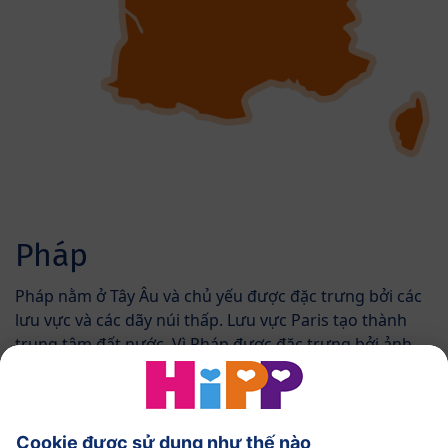
Pháp
Pháp nằm ở Tây Âu và chủ yếu được đặc trưng bởi các
lưu vực và các dãy núi thấp. Lưu vực Paris tạo thành
trung tâm đất nước. Vì Pháp được đặc trưng bởi ảnh
hưởng của đại dương, lục địa cũng như Địa Trung Hải,
khí hậu rất khác nhau giữa các vùng. Do đó, nông
nghiệp ở Pháp đóng một vai trò rất quan trọng vì
nhiều nguyên liệu thô khác nhau có được điều kiện tối