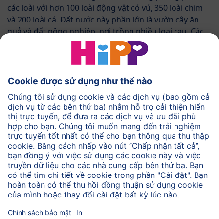
các loài với hơn 100 loài động vật có vú, 350 loài chim
và 200 loài cá. Đất nước này phần lớn là vườn cây ăn
quả và đất nông nghiệp, nơi trồng nhiều loại rau. Các
giống trái cây, chẳng hạn như táo hữu cơ HiPP, cũng
tìm thấy được điều kiện phát triển tốt ở Ukraina.