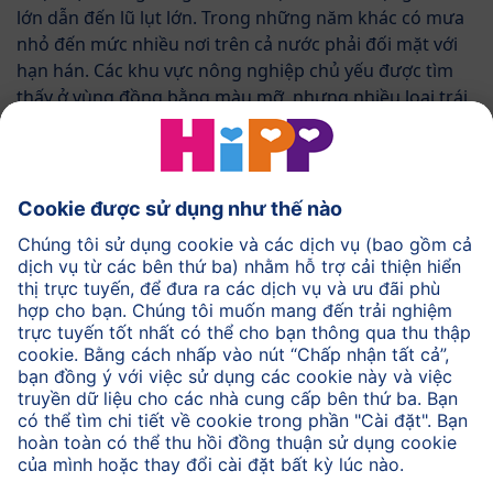
lớn dẫn đến lũ lụt lớn. Trong những năm khác có mưa
nhỏ đến mức nhiều nơi trên cả nước phải đối mặt với
hạn hán. Các khu vực nông nghiệp chủ yếu được tìm
thấy ở vùng đồng bằng màu mỡ, nhưng nhiều loại trái
cây cũng mọc trong các khu rừng mưa nhiệt đới ở
miền nam, chẳng hạn như xoài hữu cơ HiPP.