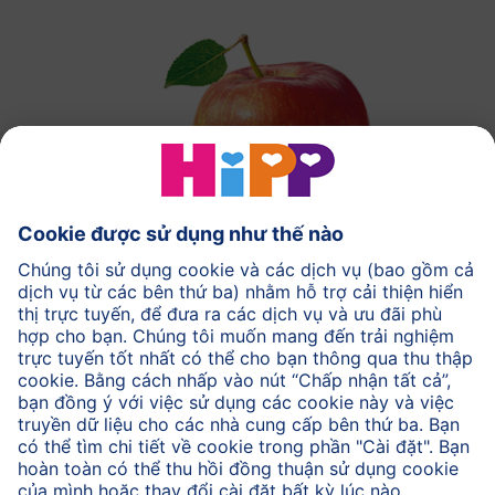
Táo hữu cơ HiPP