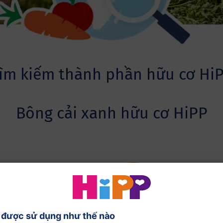
ìm kiếm thành phần hữu cơ Hi
Bông cải xanh hữu cơ HiPP